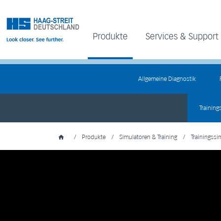
Produkte
Services & Support
Allgemeine Diagnostik
Training
/
Produkte
/
Simulatoren & Training
/
Trainingssi