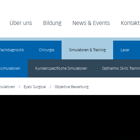
Über uns
Bildung
News & Events
Kontakt
Fachdiagnostik
Chirurgie
Simulatoren & Training
Laser
ssimulatoren
Kundenspezifische Simulatoren
Opthalmic Skills Traini
mulatoren
/
Eyesi Surgical
/
Objektive Bewertung