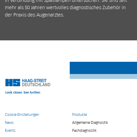
in Verbindung mit Spaltlampen untersuchen. Sie sind seit
mehr als 50 Jahren wertvolles diagnostisches Zubehör in
der Praxis des Augenarztes.
Cookie-Einstellungen
Produkte
News
Allgemeine Diagnostik
Events
Fachdiagnostik