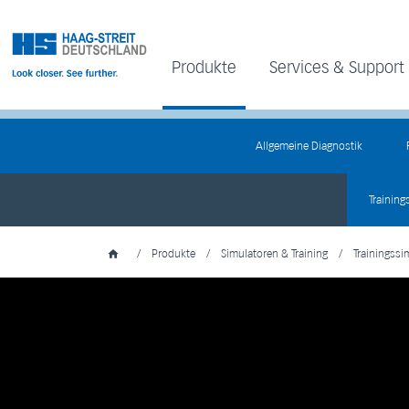
Produkte
Services & Support
Allgemeine Diagnostik
Training
/
Produkte
/
Simulatoren & Training
/
Trainingssi