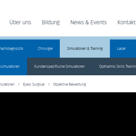
Über uns
Bildung
News & Events
Kontakt
Fachdiagnostik
Chirurgie
Simulatoren & Training
Laser
ssimulatoren
Kundenspezifische Simulatoren
Opthalmic Skills Traini
mulatoren
/
Eyesi Surgical
/
Objektive Bewertung