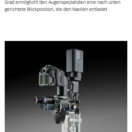
Grad ermöglicht den Augenspezialisten eine nach unten
gerichtete Blickposition, die den Nacken entlastet.