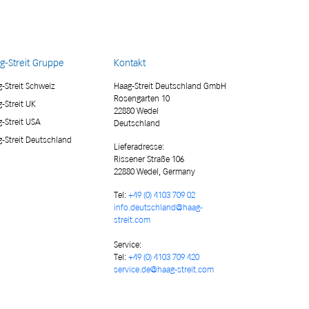
g-Streit Gruppe
Kontakt
-Streit Schweiz
Haag-Streit Deutschland GmbH
Rosengarten 10
-Streit UK
22880 Wedel
-Streit USA
Deutschland
-Streit Deutschland
Lieferadresse
:
Rissener Straße 106
22880 Wedel, Germany
Tel:
+49 (0) 4103 709 02
info.deutschland@haag-
streit.com
Service:
Tel:
+49 (0) 4103 709 420
service.de@haag-streit.com