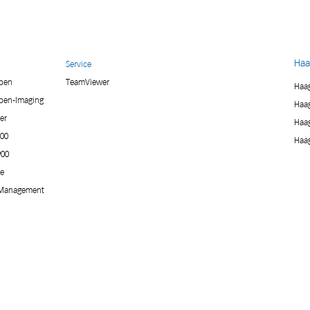
Haa
Service
mpen
TeamViewer
Haag
pen-Imaging
Haag
er
Haag
900
Haag
900
ie
Management