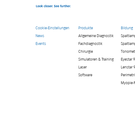
Cookie-Einstellungen
Produkte
Bildung
News
Allgemeine Diagnostik
Spaltla
Events
Fachdiagnostik
Spaltlam
Chirurgie
Tonomet
Simulatoren & Training
Eyestar 
Laser
Lenstar 
Software
Perimetr
Myopie-