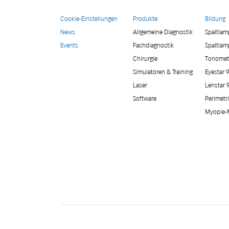
Cookie-Einstellungen
Produkte
Bildung
News
Allgemeine Diagnostik
Spaltla
Events
Fachdiagnostik
Spaltlam
Chirurgie
Tonomet
Simulatoren & Training
Eyestar 
Laser
Lenstar 
Software
Perimetr
Myopie-