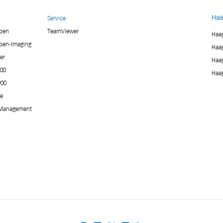
Haa
Service
mpen
TeamViewer
Haag
pen-Imaging
Haag
er
Haag
900
Haag
900
ie
Management