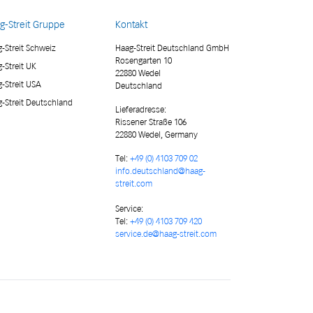
g-Streit Gruppe
Kontakt
-Streit Schweiz
Haag-Streit Deutschland GmbH
Rosengarten 10
-Streit UK
22880 Wedel
-Streit USA
Deutschland
-Streit Deutschland
Lieferadresse
:
Rissener Straße 106
22880 Wedel, Germany
Tel:
+49 (0) 4103 709 02
info.deutschland@haag-
streit.com
Service:
Tel:
+49 (0) 4103 709 420
service.de@haag-streit.com